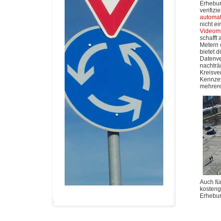
Erhebun
verifizi
automat
nicht e
Videomi
schafft
Metern 
bietet d
Datenve
nachträ
Kreisve
Kennzei
mehrere
Auch für
kosteng
Erhebu