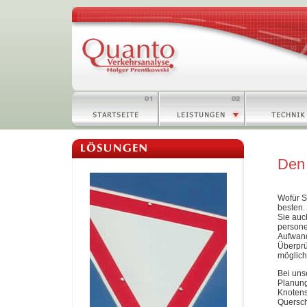
Den 
Wofür S
besten.
Sie auc
persone
Aufwand
Überprü
möglich
Bei uns
Planun
Knotens
Quersch