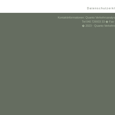
Datenschutzerk
Kontaktinformationen: Quanto Verkehrsanal
Tel 040 726933 33 � Fax 
� 2023 - Quanto Verkehr